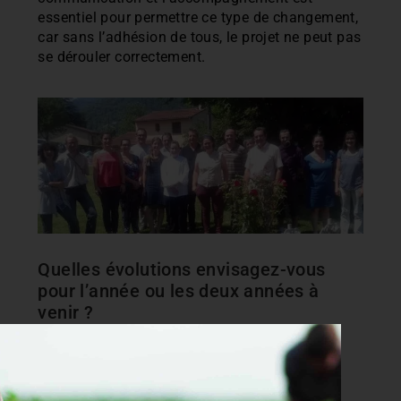
essentiel pour permettre ce type de changement,
car sans l’adhésion de tous, le projet ne peut pas
se dérouler correctement.
Quelles évolutions envisagez-vous
pour l’année ou les deux années à
venir ?
Continuer ce que nous avons commencé :
trouver de nouveaux produits de qualité qui