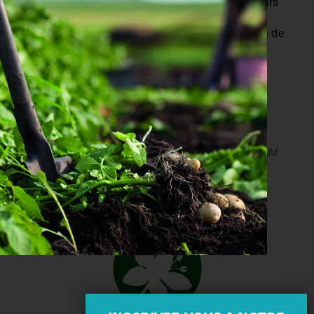
conviennent à tous et de nouveaux fournisseurs
pour varier les plaisirs. Nous souhaiterions
également continuer la formation des équipes de
cuisine et peut être proposer à nouveau des
animations.
Propos recueillis par Constance Malard – CIVAM
Bio 09 / ERABLES 31