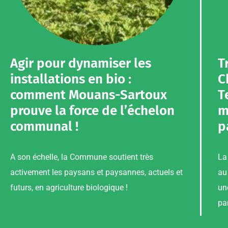
Agir pour dynamiser les
T
installations en bio :
C
comment Mouans-Sartoux
T
prouve la force de l’échelon
m
communal !
p
A son échelle, la Commune soutient très
La
activement les paysans et paysannes, actuels et
au
futurs, en agriculture biologique !
un
pa