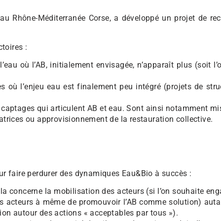
’Eau Rhône-Méditerranée Corse, a développé un projet de rec
toires :
’eau où l’AB, initialement envisagée, n’apparaît plus (soit l
 où l’enjeu eau est finalement peu intégré (projets de struct
 captages qui articulent AB et eau. Sont ainsi notamment mis 
ratrices ou approvisionnement de la restauration collective.
our faire perdurer des dynamiques Eau&Bio à succès :
ela concerne la mobilisation des acteurs (si l’on souhaite en
des acteurs à même de promouvoir l’AB comme solution) aut
ion autour des actions « acceptables par tous »).