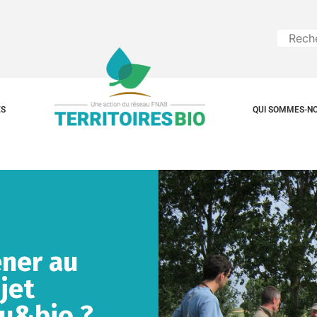
ES
QUI SOMMES-NO
ner au
jet
au&bio ?