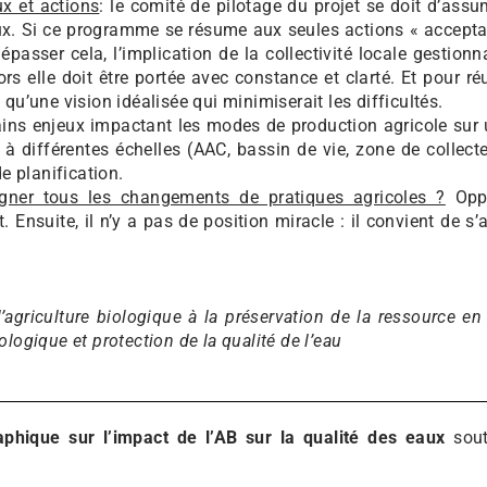
x et actions
: le comité de pilotage du projet se doit d’assu
. Si ce programme se résume aux seules actions « acceptable
dépasser cela, l’implication de la collectivité locale gestion
s elle doit être portée avec constance et clarté. Et pour réu
qu’une vision idéalisée qui minimiserait les difficultés.
ains enjeux impactant les modes de production agricole sur u
 à différentes échelles (AAC, bassin de vie, zone de colle
e planification.
agner tous les changements de pratiques agricoles ?
Oppo
 Ensuite, il n’y a pas de position miracle : il convient de s
’agriculture biologique à la préservation de la ressource en 
logique et protection de la qualité de l’eau
aphique sur l’impact de l’AB sur la qualité des eaux
soute