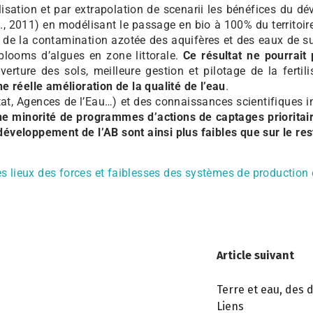
sation et par extrapolation de scenarii les bénéfices du d
t al., 2011) en modélisant le passage en bio à 100% du territo
 de la contamination azotée des aquifères et des eaux de sur
 blooms d’algues en zone littorale.
Ce résultat ne pourrait 
erture des sols, meilleure gestion et pilotage de la fertil
ne réelle amélioration de la qualité de l’eau
.
Etat, Agences de l’Eau…) et des connaissances scientifiques 
ne minorité de programmes d’actions de captages prioritair
veloppement de l’AB sont ainsi plus faibles que sur le rest
 des lieux des forces et faiblesses des systèmes de productio
Article suivant
Terre et eau, des d
Liens