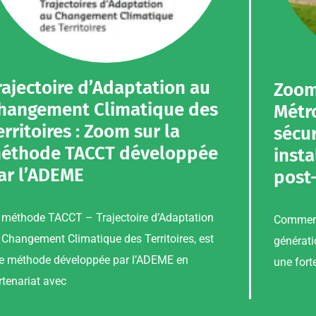
rajectoire d’Adaptation au
Zoom 
hangement Climatique des
Métr
erritoires : Zoom sur la
sécur
éthode TACCT développée
insta
ar l’ADEME
post-
 méthode TACCT – Trajectoire d’Adaptation
Comment
 Changement Climatique des Territoires, est
générati
e méthode développée par l’ADEME en
une fort
rtenariat avec