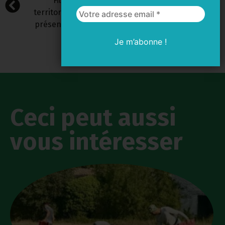
Filières bio
COMMUNAUTÉ
territorialisées :
D’AGGLOMÉRATION
présentation et
DE LA ROCHELLE
analyse
Ceci peut aussi
vous intéresser