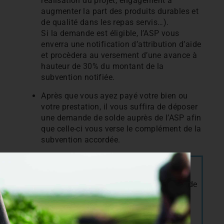
réalisation
du
projet
,
engagement
à
augmenter
la
part
des
produits
durables
et
de
qualité
dans
les
repas
servis
…).
Si la demande est éligible, l’ASP vous
enverra une notification d’attribution d’aide
et procèdera au versement d’une avance à
hauteur de 30% du montant de la
subvention notifiée.
Après que vous ayez payé votre bien ou
votre prestation, il vous suffira de déposer
une demande de solde auprès de l’ASP afin
que celle-ci vous verse le complément de la
subvention accordée.
Si vous souhaitez être
accompagné dans le
dépôt de ce dossier
ou dans l’
évaluation du
matériel et des formations
dont les équipes de
cuisine de votre collectivité auraient besoin
pour atteindre les objectifs de la loi EGAlim :
faites appel au réseau FNAB
.