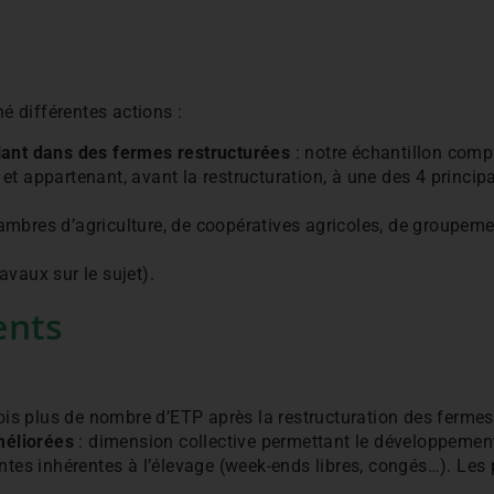
é différentes actions :
lant dans des fermes restructurées
: notre échantillon comp
, et appartenant, avant la restructuration, à une des 4 principa
mbres d’agriculture, de coopératives agricoles, de groupem
avaux sur le sujet).
ents
 fois plus de nombre d’ETP après la restructuration des fermes
méliorées
: dimension collective permettant le développement d
intes inhérentes à l’élevage (week-ends libres, congés…). Le