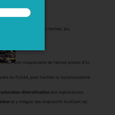
urs.
rmes d’élevage. Certaines fermes, bio,
minimum une cinquantaine de fermes pilotes d’ici
adre du PLOAA, pour faciliter la transmissibilité
ructuration-diversification
des exploitations.
sition
et y intégrer des dispositifs facilitant les