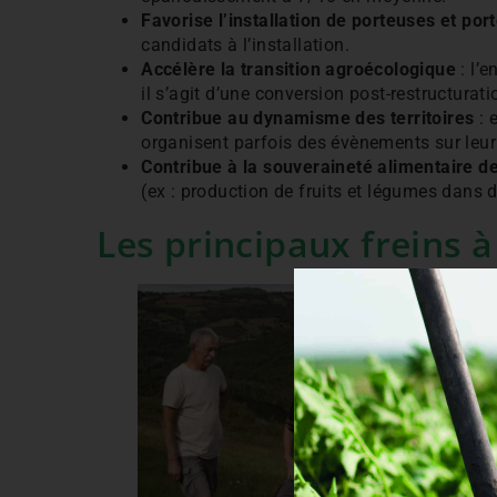
Favorise l’installation de porteuses et po
candidats à l’installation.
Accélère la transition agroécologique
: l’
il s’agit d’une conversion post-restructura
Contribue au dynamisme des territoires
: 
organisent parfois des évènements sur leur 
Contribue à la souveraineté alimentaire de
(ex : production de fruits et légumes dans de
Les principaux freins à