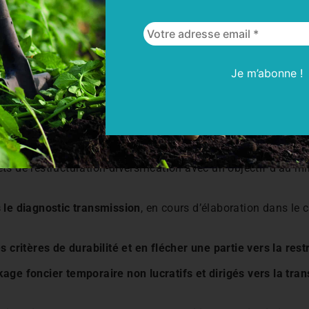
collectifs sur les fermes et associations d’agriculte
ation est une solution mais pas LA solution pour toutes les fe
peuvent / doivent être transmises en l’état !
tes aux décideurs
ts de restructuration-diversification avec un objectif d’au 
 le diagnostic transmission
, en cours d’élaboration dans le c
 critères de durabilité et en flécher une partie vers la rest
ge foncier temporaire non lucratifs et dirigés vers la tran