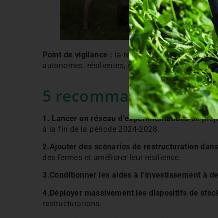
Point de vigilance :
la restructuration-diversific
autonomes, résilientes, économiquement viables, 
5 recommandations fai
1. Lancer un réseau d’expérimentations
de proje
à la fin de la période 2024-2028.
2.Ajouter des scénarios de restructuration dans
des fermes et améliorer leur résilience.
3.Conditionner les aides à l’investissement à des
4.Déployer massivement les dispositifs de stocka
restructurations.