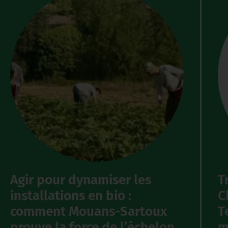
Agir pour dynamiser les
T
installations en bio :
C
comment Mouans-Sartoux
T
prouve la force de l’échelon
m