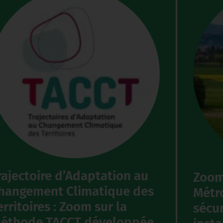
rajectoire d’Adaptation au
Zoom 
hangement Climatique des
Métr
erritoires : Zoom sur la
sécur
éthode TACCT développée