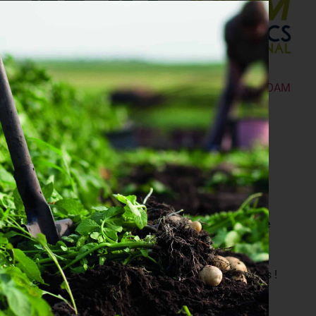
La FNAB est membre d’
IFOAM Organics Europe
et
IFOAM
Organics International
.
Le réseau FNAB
vous accompagne
Le réseau FNAB est présent dans toute la France
métropolitaine et accompagne déjà plus de 400
collectivités locales dans le développement de
l’agriculture et l’alimentation bio. Contactez-nous !